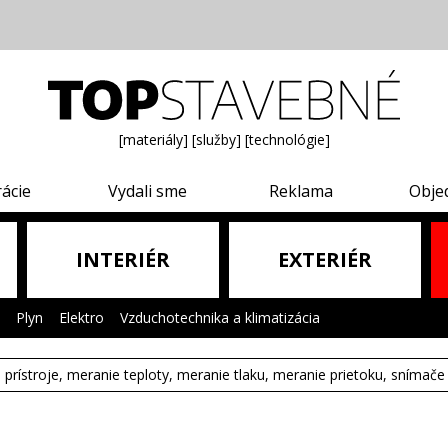
[materiály]
[služby]
[technológie]
rácie
Vydali sme
Reklama
Obje
INTERIÉR
EXTERIÉR
|
Plyn
|
Elektro
|
Vzduchotechnika a klimatizácia
|
e prístroje, meranie teploty, meranie tlaku, meranie prietoku, snímače 