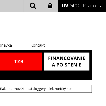
UV
GROUP s.r.o.
dnávka
Kontakt
FINANCOVANIE
TZB
A POISTENIE
tlaku, termovízia, dataloggery, elektronický nos