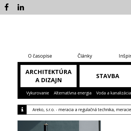
O časopise
Články
Inšpi
ARCHITEKTÚRA
STAVBA
A DIZAJN
Vykurovanie
|
Alternatívna energia
|
Voda a kanalizácia
Areko, s.r.o. - meracia a regulačná technika, meraci