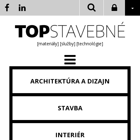
[materiály]
[služby]
[technológie]
ARCHITEKTÚRA A DIZAJN
STAVBA
INTERIÉR