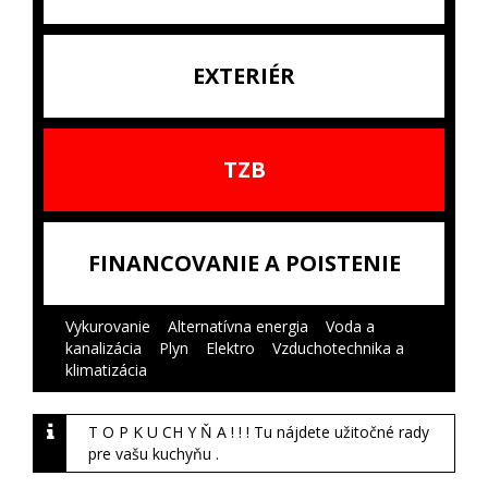
EXTERIÉR
TZB
FINANCOVANIE A POISTENIE
Vykurovanie
|
Alternatívna energia
|
Voda a
kanalizácia
|
Plyn
|
Elektro
|
Vzduchotechnika a
klimatizácia
|
T O P K U CH Y Ň A ! ! ! Tu nájdete užitočné rady
pre vašu kuchyňu .