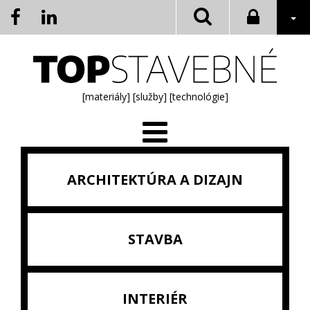
[materiály]
[služby]
[technológie]
ARCHITEKTÚRA A DIZAJN
STAVBA
INTERIÉR