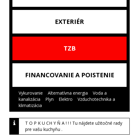
EXTERIÉR
TZB
FINANCOVANIE A POISTENIE
Vykurovanie
|
Alternatívna energia
|
Voda a
kanalizácia
|
Plyn
|
Elektro
|
Vzduchotechnika a
klimatizácia
|
T O P K U CH Y Ň A ! ! ! Tu nájdete užitočné rady
pre vašu kuchyňu .