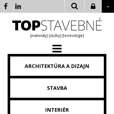
[materiály]
[služby]
[technológie]
ARCHITEKTÚRA A DIZAJN
STAVBA
INTERIÉR