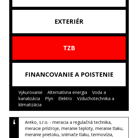
EXTERIÉR
TZB
FINANCOVANIE A POISTENIE
Vykurovanie
|
Alternatívna energia
|
Voda a
kanalizácia
|
Plyn
|
Elektro
|
Vzduchotechnika a
klimatizácia
|
Areko, s.r.o. - meracia a regulačná technika,
meracie prístroje, meranie teploty, meranie tlaku,
meranie prietoku, snímače tlaku, termovízia,