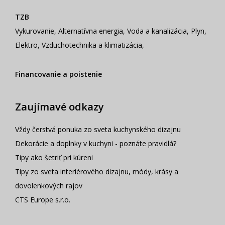
TZB
Vykurovanie
,
Alternatívna energia
,
Voda a kanalizácia
,
Plyn
,
Elektro
,
Vzduchotechnika a klimatizácia
,
Financovanie a poistenie
Zaujímavé odkazy
Vždy čerstvá ponuka zo sveta kuchynského dizajnu
Dekorácie a doplnky v kuchyni - poznáte pravidlá?
Tipy ako šetriť pri kúreni
Tipy zo sveta interiérového dizajnu, módy, krásy a
dovolenkových rajov
CTS Europe s.r.o.