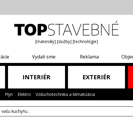
[materiály]
[služby]
[technológie]
rácie
Vydali sme
Reklama
Obje
INTERIÉR
EXTERIÉR
|
Plyn
|
Elektro
|
Vzduchotechnika a klimatizácia
|
e vašu kuchyňu .