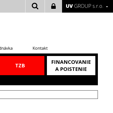
UV
GROUP s.r.o.
dnávka
Kontakt
FINANCOVANIE
TZB
A POISTENIE