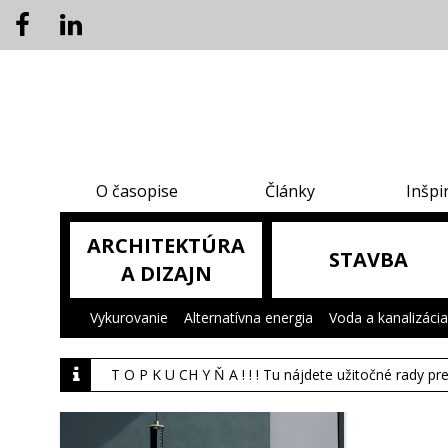
O časopise
Články
Inšpi
ARCHITEKTÚRA
STAVBA
A DIZAJN
Vykurovanie
|
Alternatívna energia
|
Voda a kanalizácia
T O P K U CH Y Ň A ! ! ! Tu nájdete užitočné rady pr