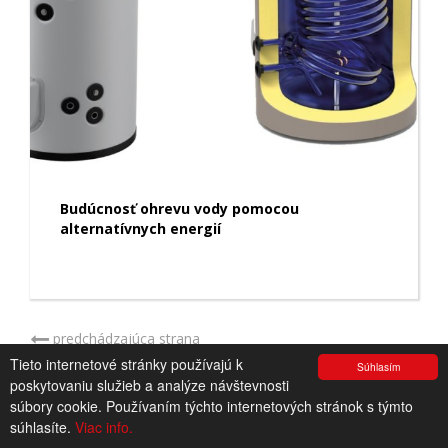
Budúcnosť ohrevu vody pomocou
alternatívnych energií
predchádzajúca strana
spolu:
79
, zobrazená strana:
1
/4
Tieto internetové stránky používajú k
Súhlasím
ďalšia strana
poskytovaniu služieb a analýze návštevnosti
súbory cookie. Používaním týchto internetových stránok s týmto
súhlasíte.
Viac info.