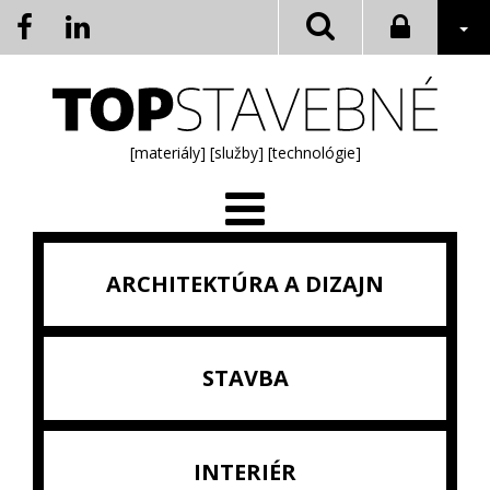
[materiály]
[služby]
[technológie]
ARCHITEKTÚRA A DIZAJN
STAVBA
INTERIÉR