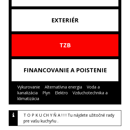
EXTERIÉR
TZB
FINANCOVANIE A POISTENIE
Vykurovanie
|
Alternatívna energia
|
Voda a
kanalizácia
|
Plyn
|
Elektro
|
Vzduchotechnika a
klimatizácia
|
T O P K U CH Y Ň A ! ! ! Tu nájdete užitočné rady
pre vašu kuchyňu .