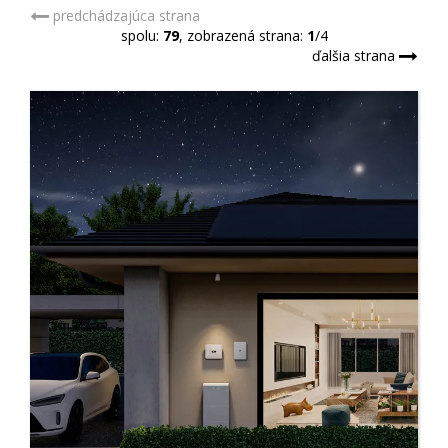
predchádzajúca strana
spolu:
79
, zobrazená strana:
1
/4
ďalšia strana