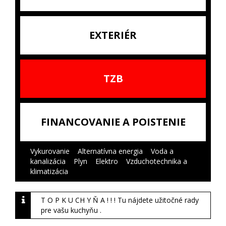
EXTERIÉR
TZB
FINANCOVANIE A POISTENIE
Vykurovanie
|
Alternatívna energia
|
Voda a
kanalizácia
|
Plyn
|
Elektro
|
Vzduchotechnika a
klimatizácia
|
T O P K U CH Y Ň A ! ! ! Tu nájdete užitočné rady
pre vašu kuchyňu .