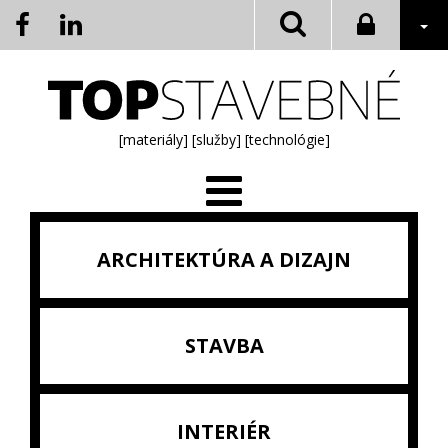
[materiály]
[služby]
[technológie]
ARCHITEKTÚRA A DIZAJN
STAVBA
INTERIÉR