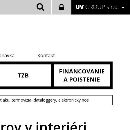
UV
GROUP s.r.o.
dnávka
Kontakt
FINANCOVANIE
TZB
A POISTENIE
tlaku, termovízia, dataloggery, elektronický nos
ov v interiéri