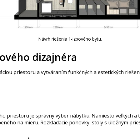
Návrh riešenia 1-izbového bytu.
rového dizajnéra
áciou priestoru a vytváraním funkčných a estetických riešení
 priestoru je správny výber nábytku. Namiesto veľkých a ťa
ho na mieru. Rozkladacie pohovky, stoly s úložným priestor