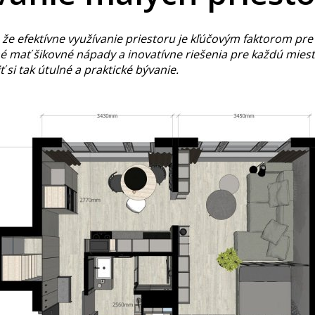
 že efektívne využívanie priestoru je kľúčovým faktorom pr
ať šikovné nápady a inovatívne riešenia pre každú miestno
ť si tak útulné a praktické bývanie.