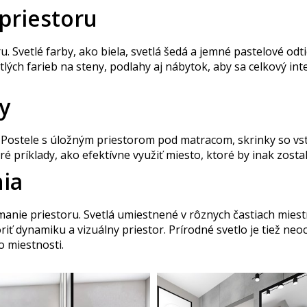
 priestoru
. Svetlé farby, ako biela, svetlá šedá a jemné pastelové odt
lých farieb na steny, podlahy aj nábytok, aby sa celkový inter
y
y. Postele s úložným priestorom pod matracom, skrinky so 
 príklady, ako efektívne využiť miesto, ktoré by inak zosta
nia
anie priestoru. Svetlá umiestnené v rôznych častiach miestn
riť dynamiku a vizuálny priestor. Prírodné svetlo je tiež ne
 miestnosti.