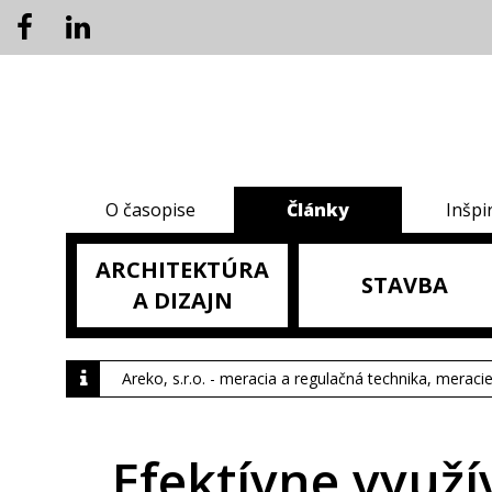
O časopise
Články
Inšpi
ARCHITEKTÚRA
STAVBA
A DIZAJN
Areko, s.r.o. - meracia a regulačná technika, meraci
Efektívne využí