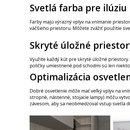
Svetlá farba pre ilúziu
Farby majú výrazný vplyv na vnímanie priestoru
väčšieho priestoru. Môžete zvážiť použitie svet
Skryté úložné priestor
Využite každý kút pre skryté úložné priestor
poličky umiestnené pod schodmi sú len niektoré
Optimalizácia osvetle
Dobré osvetlenie môže mať veľký vplyv na vním
stropné, nástenné, stojacie lampy) môžu vytvo
závesom, aby sa neobmedzoval vstup svetla do