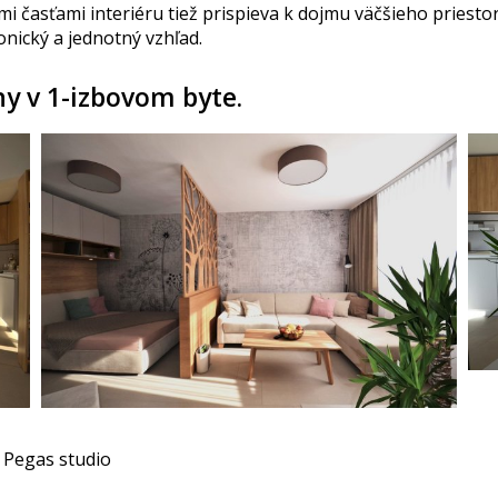
mi časťami interiéru tiež prispieva k dojmu väčšieho priesto
nický a jednotný vzhľad.
y v 1-izbovom byte.
/ Pegas studio