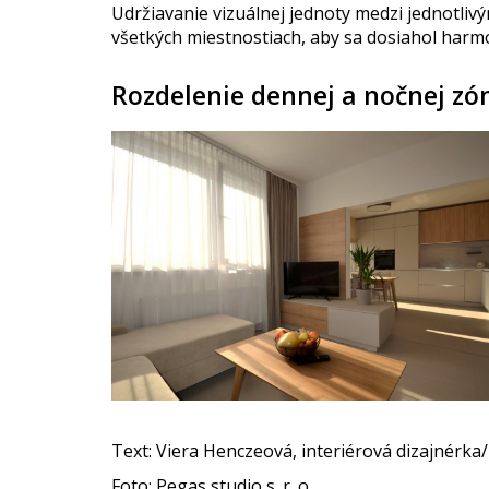
Udržiavanie vizuálnej jednoty medzi jednotlivý
všetkých miestnostiach, aby sa dosiahol harmo
Rozdelenie dennej a nočnej zón
Text: Viera Henczeová, interiérová dizajnérka
Foto: Pegas studio s. r. o.