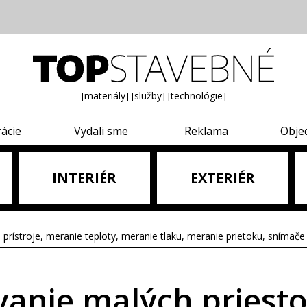
[materiály]
[služby]
[technológie]
rácie
Vydali sme
Reklama
Obje
INTERIÉR
EXTERIÉR
e prístroje, meranie teploty, meranie tlaku, meranie prietoku, snímače 
vanie malých priestor