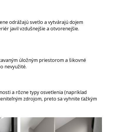
iene odrážajú svetlo a vytvárajú dojem
iér javil vzdušnejšie a otvorenejšie.
vstavaným úložným priestorom a šikovné
lo nevyužité.
osti a rôzne typy osvetlenia (napríklad
oceniteľným zdrojom, preto sa vyhnite ťažkým