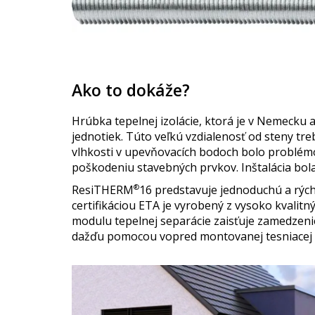
Ako to dokáže?
Hrúbka tepelnej izolácie, ktorá je v Nemecku 
jednotiek. Túto veľkú vzdialenosť od steny tr
vlhkosti v upevňovacích bodoch bolo problémom
poškodeniu stavebných prvkov. Inštalácia bo
ResiTHERM
®
16 predstavuje jednoduchú a rýc
certifikáciou ETA je vyrobený z vysoko kvalit
modulu tepelnej separácie zaisťuje zamedzen
dažďu pomocou vopred montovanej tesniacej 