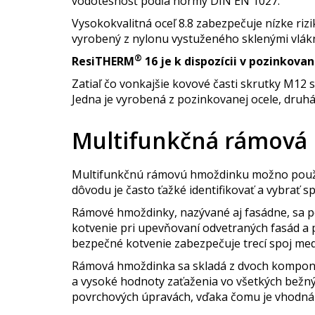
vodotesnosť podľa normy DIN EN 1027.
Vysokokvalitná oceľ 8.8 zabezpečuje nízke rizi
vyrobený z nylonu vystuženého sklenými vlákn
®
ResiTHERM
16 je k dispozícii v pozinko
Zatiaľ čo vonkajšie kovové časti skrutky M12 s
Jedna je vyrobená z pozinkovanej ocele, druhá
Multifunkčná rámová
Multifunkčnú rámovú hmoždinku možno použiť v
dôvodu je často ťažké identifikovať a vybrať s
Rámové hmoždinky, nazývané aj fasádne, sa p
kotvenie pri upevňovaní odvetraných fasád a
bezpečné kotvenie zabezpečuje trecí spoj m
Rámová hmoždinka sa skladá z dvoch kompone
a vysoké hodnoty zaťaženia vo všetkých bežnýc
povrchových úpravách, vďaka čomu je vhodná 