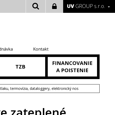
UV
GROUP s.r.o.
dnávka
Kontakt
FINANCOVANIE
TZB
A POISTENIE
tlaku, termovízia, dataloggery, elektronický nos
re zateplené