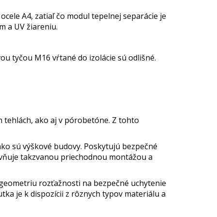
ocele A4, zatiaľ čo modul tepelnej separácie je
m a UV žiareniu.
ou tyčou M16 vŕtané do izolácie sú odlišné.
tehlách, ako aj v pórobetóne. Z tohto
ako sú výškové budovy. Poskytujú bezpečné
upevňuje takzvanou priechodnou montážou a
geometriu rozťažnosti na bezpečné uchytenie
a je k dispozícii z rôznych typov materiálu a