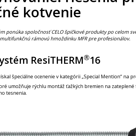
čné kotvenie
 ponúka spoločnosť CELO špičkové produkty po celom sve
 multifunkčnú rámovú hmoždinku MFR pre profesionálov.
®
systém ResiTHERM
16
získal špeciálne ocenenie v kategórii „Special Mention“ na
ré umožňuje rýchlu montáž ťažkých bremien na zateplené fa
ho tesnenia.