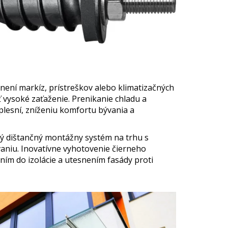
není markíz, prístreškov alebo klimatizačných
 vysoké zaťaženie. Prenikanie chladu a
plesní, zníženiu komfortu bývania a
vý dištančný montážny systém na trhu s
vaniu. Inovatívne vyhotovenie čierneho
ím do izolácie a utesnením fasády proti