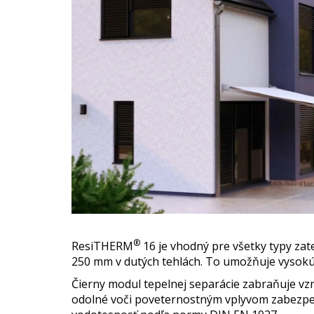
®
ResiTHERM
16 je vhodný pre všetky typy zat
250 mm v dutých tehlách. To umožňuje vysokú mie
Čierny modul tepelnej separácie zabraňuje vz
odolné voči poveternostným vplyvom zabezpeču