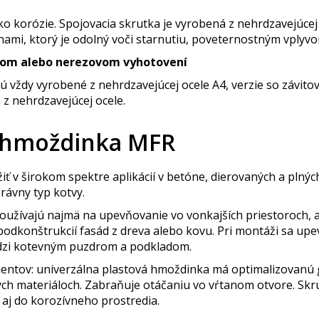
ko korózie. Spojovacia skrutka je vyrobená z nehrdzavejúcej 
ami, ktorý je odolný voči starnutiu, poveternostným vplyvo
vanom alebo nerezovom vyhotovení
ú vždy vyrobené z nehrdzavejúcej ocele A4, verzie so závitov
 z nehrdzavejúcej ocele.
 hmoždinka MFR
 širokom spektre aplikácií v betóne, dierovaných a plných 
právny typ kotvy.
oužívajú najmä na upevňovanie vo vonkajších priestoroch, 
 podkonštrukcií fasád z dreva alebo kovu. Pri montáži sa 
edzi kotevným puzdrom a podkladom.
ntov: univerzálna plastová hmoždinka má optimalizovanú 
h materiáloch. Zabraňuje otáčaniu vo vŕtanom otvore. Skrutk
aj do korozívneho prostredia.