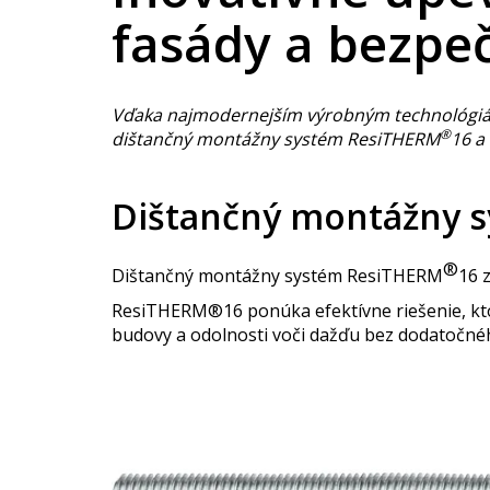
fasády a bezpe
Vďaka najmodernejším výrobným technológiám
®
dištančný montážny systém ResiTHERM
16 a
Dištančný montážny 
®
Dištančný montážny systém ResiTHERM
16 
ResiTHERM®16 ponúka efektívne riešenie, kto
budovy a odolnosti voči dažďu bez dodatočné