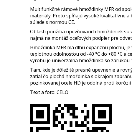
Multifunkčné rámové hmoždinky MFR od spoloč
materiály. Preto spĺňajú vysoké kvalitatívne
súlade s normou CE.
Oblasti použitia upevňovacích hmoždiniek sú v
najmä na montáž oceľových podpier pre odvet
Hmoždinka MFR má dlhú expanznú plochu, je v
teplotnou odolnosťou od -40 °C do +80 °C a 
výrobu je univerzálna hmoždinka so zárukou 
Tam, kde je dôležité presné upevnenie a rovný
zatiaľ čo plochá hmoždinka s okrajom zabraňuje
pozinkovanej ocele HD je odolná proti korózii
Text a foto: CELO