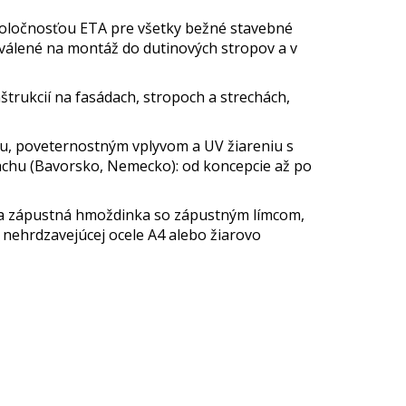
poločnosťou ETA pre všetky bežné stavebné
hválené na montáž do dutinových stropov a v
trukcií na fasádach, stropoch a strechách,
u, poveternostným vplyvom a UV žiareniu s
achu (Bavorsko, Nemecko): od koncepcie až po
epšia zápustná hmoždinka so zápustným límcom,
z nehrdzavejúcej ocele A4 alebo žiarovo