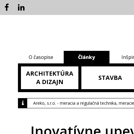
O časopise
Články
Inšpi
ARCHITEKTÚRA
STAVBA
A DIZAJN
Areko, s.r.o. - meracia a regulačná technika, meraci
Inovatívne upev