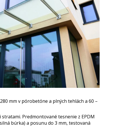
– 280 mm v pórobetóne a plných tehlách a 60 –
mi stratami. Predmontované tesnenie z EPDM
silná búrka) a posunu do 3 mm, testovaná