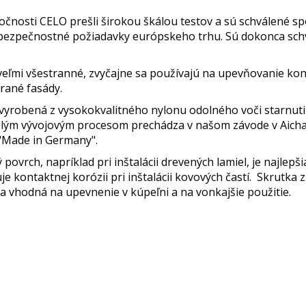
nosti CELO prešli širokou škálou testov a sú schválené s
 a bezpečnostné požiadavky európskeho trhu. Sú dokonca sc
eľmi všestranné, zvyčajne sa používajú na upevňovanie konš
rané fasády.
yrobená z vysokokvalitného nylonu odolného voči starnuti
celým vývojovým procesom prechádza v našom závode v Aich
"Made in Germany".
 povrch, napríklad pri inštalácii drevených lamiel, je najl
 kontaktnej korózii pri inštalácii kovových častí. Skrutka 
 a vhodná na upevnenie v kúpeľni a na vonkajšie použitie.