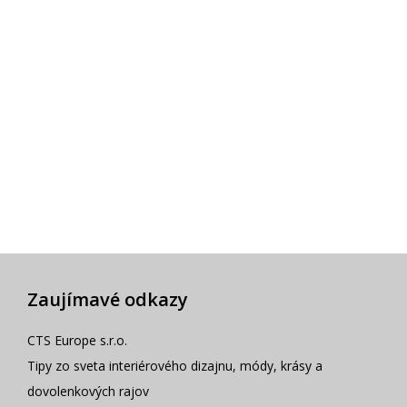
Zaujímavé odkazy
CTS Europe s.r.o.
Tipy zo sveta interiérového dizajnu, módy, krásy a
dovolenkových rajov