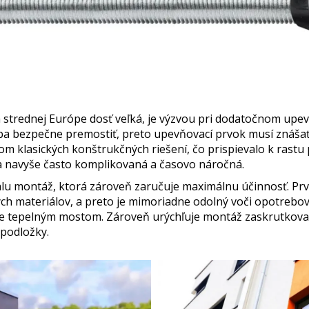
a strednej Európe dosť veľká, je výzvou pri dodatočnom upev
eba bezpečne premostiť, preto upevňovací prvok musí znášať
 klasických konštrukčných riešení, čo prispievalo k rastu 
la navyše často komplikovaná a časovo náročná.
hlu montáž, ktorá zároveň zaručuje maximálnu účinnosť. Pr
ných materiálov, a preto je mimoriadne odolný voči opotrebo
ie tepelným mostom. Zároveň urýchľuje montáž zaskrutkovan
podložky.