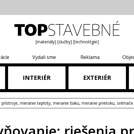
[materiály]
[služby]
[technológie]
rácie
Vydali sme
Reklama
Obje
INTERIÉR
EXTERIÉR
e prístroje, meranie teploty, meranie tlaku, meranie prietoku, snímače 
ňovanie: riešenia p