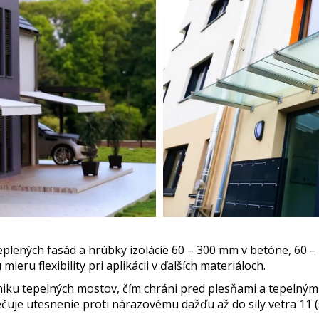
eplených fasád a hrúbky izolácie 60 – 300 mm v betóne, 60 
ru flexibility pri aplikácii v ďalších materiáloch.
niku tepelných mostov, čím chráni pred plesňami a tepelný
je utesnenie proti nárazovému dažďu až do sily vetra 11 (