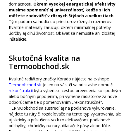
domácnosti.
Okrem vysokej energetickej efektivity
musíme spomenúť aj univerzálnosť, keďže si ich
môžete zadovážiť v rôznych štýloch a veľkostiach.
Tým pádom sa hodia do priestorov rôznych rozmerov.
Kvalitné materiály zaručujú okrem minimálnej potreby
údržby aj dlhú životnosť. Obávať sa nemusíte ani zložitej
inštalácie.
Skutočná kvalita na
Termoobchod.sk
Kvalitné radiátory značky Korado nájdete na e-shope
Termoobchod.sk
. Je len na vás, či sa pri stavbe domu či
rekonštrukcii
bytu vyberiete cestou prevedenia so spodným
alebo bočným pripojením, pri výmene radiátorov za nové
odporúčame tie s pomenovaním „rekonštrukčné“.
TERMOobchod sa sústredí aj na podlahové vykurovanie,
nájdete tu rúry či rozdeľovače na tento typ vykurovania, ale
aj skrinky a príslušenstvo k rozdeľovačom, podlahové
príchytky, chráničky na rúry, dilatačné pásy alebo fólie.