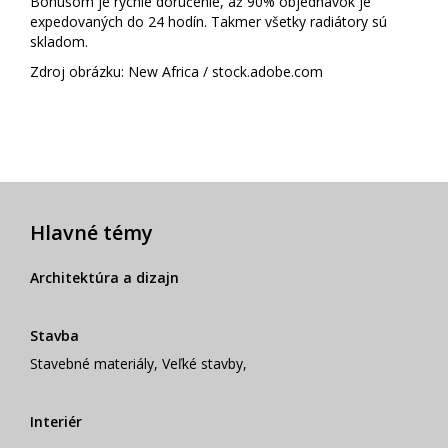
Bonusom je rýchle doručenie, až 90% objednávok je
expedovaných do 24 hodín. Takmer všetky radiátory sú
skladom.
Zdroj obrázku: New Africa / stock.adobe.com
Hlavné témy
Architektúra a dizajn
Stavba
Stavebné materiály
,
Veľké stavby
,
Interiér