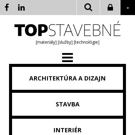
[materiály]
[služby]
[technológie]
ARCHITEKTÚRA A DIZAJN
STAVBA
INTERIÉR