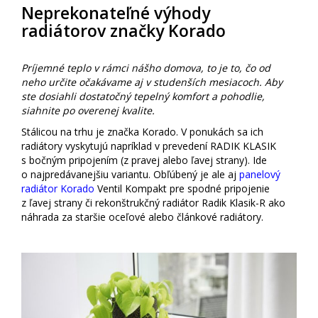
Neprekonateľné výhody
radiátorov značky Korado
Príjemné teplo v rámci nášho domova, to je to, čo od
neho určite očakávame aj v studenších mesiacoch. Aby
ste dosiahli dostatočný tepelný komfort a pohodlie,
siahnite po overenej kvalite.
Stálicou na trhu je značka Korado. V ponukách sa ich
radiátory vyskytujú napríklad v prevedení RADIK KLASIK
s bočným pripojením (z pravej alebo ľavej strany). Ide
o najpredávanejšiu variantu. Obľúbený je ale aj
panelový
radiátor Korado
Ventil Kompakt pre spodné pripojenie
z ľavej strany či rekonštrukčný radiátor Radik Klasik-R ako
náhrada za staršie oceľové alebo článkové radiátory.