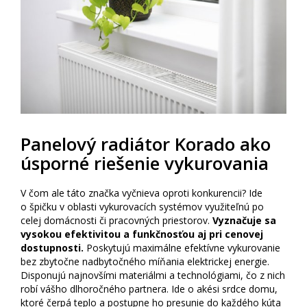
Panelový radiátor Korado ako
úsporné riešenie vykurovania
V čom ale táto značka vyčnieva oproti konkurencii? Ide
o špičku v oblasti vykurovacích systémov využiteľnú po
celej domácnosti či pracovných priestorov.
Vyznačuje sa
vysokou efektivitou a funkčnosťou aj pri cenovej
dostupnosti.
Poskytujú maximálne efektívne vykurovanie
bez zbytočne nadbytočného míňania elektrickej energie.
Disponujú najnovšími materiálmi a technológiami, čo z nich
robí vášho dlhoročného partnera. Ide o akési srdce domu,
ktoré čerpá teplo a postupne ho presunie do každého kúta