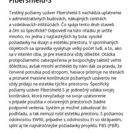
Fibershield-S
Textilný požiarny uzáver Fibershield-S nachádza uplatnenie
v administratívnych budovách, nákupných centrách
a vzdelávacích inštitúciách. Čo spája tento druh stavieb
a čím sú špecifické? Odpovedí na túto otázku je určite
mnoho, no jedna z najčastejších by bola: vysoké
požiadavky na dizajn a estetiku priestoru. V spomínaných
objektoch sa spravidla vyskytuje veľký počet ľudí, a to, ako
sa v interiéri cítia, je pre investora vždy dôležité. Otázka
protipožiarneho zabezpečenia je bezpochyby taktiež veľmi
dôležitou, avšak mnohí architekti by nám dali za pravdu, že
červené potrubia pod stropom, hasiace prístroje na stenách
a priznané masívne konštrukcie požiarnych uzáverov nie
vždy pridajú na estetike týchto priestorov. Špecifický
požiarny uzáver Fibershield-S je jedinečný vďaka svojej
konštrukcii, ktorá nevyžaduje na svoje uzatvorenie
v prípade použitia v otvorených priestoroch žiadne
podporné vedenia. Systém je možné zabudovať do
podhľadu, a tak nemusí rušiť estetiku priestoru. S požiarnou
odolnosťou EW90, prípadne s odolnosťou EI so skrápaním,
splní aj tie najnáročnejšie požiadavky projektu PBS (PBŘ).