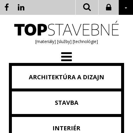
[materiály]
[služby]
[technológie]
ARCHITEKTÚRA A DIZAJN
STAVBA
INTERIÉR