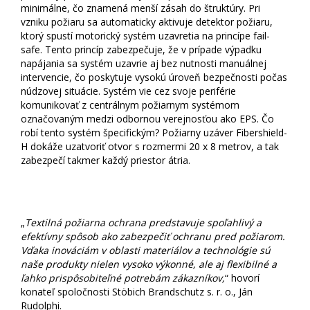
minimálne, čo znamená menší zásah do štruktúry. Pri
vzniku požiaru sa automaticky aktivuje detektor požiaru,
ktorý spustí motorický systém uzavretia na princípe fail-
safe. Tento princíp zabezpečuje, že v prípade výpadku
napájania sa systém uzavrie aj bez nutnosti manuálnej
intervencie, čo poskytuje vysokú úroveň bezpečnosti počas
núdzovej situácie. Systém vie cez svoje periférie
komunikovať z centrálnym požiarnym systémom
označovaným medzi odbornou verejnosťou ako EPS. Čo
robí tento systém špecifickým? Požiarny uzáver Fibershield-
H dokáže uzatvoriť otvor s rozmermi 20 x 8 metrov, a tak
zabezpečí takmer každý priestor átria.
„
Textilná požiarna ochrana predstavuje spoľahlivý a
efektívny spôsob ako zabezpečiť ochranu pred požiarom.
Vďaka inováciám v oblasti materiálov a technológie sú
naše produkty nielen vysoko výkonné, ale aj flexibilné a
ľahko prispôsobiteľné potrebám zákazníkov,
“ hovorí
konateľ spoločnosti Stöbich Brandschutz s. r. o., Ján
Rudolphi.