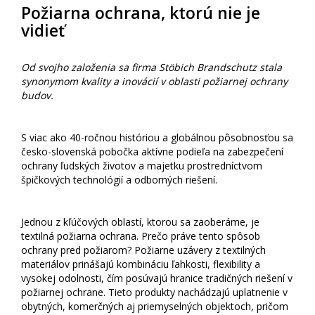
Požiarna ochrana, ktorú nie je
vidieť
Od svojho založenia sa firma Stöbich Brandschutz stala
synonymom kvality a inovácií v oblasti požiarnej ochrany
budov.
S viac ako 40-ročnou históriou a globálnou pôsobnosťou sa
česko-slovenská pobočka aktívne podieľa na zabezpečení
ochrany ľudských životov a majetku prostredníctvom
špičkových technológií a odborných riešení.
Jednou z kľúčových oblastí, ktorou sa zaoberáme, je
textilná požiarna ochrana. Prečo práve tento spôsob
ochrany pred požiarom? Požiarne uzávery z textilných
materiálov prinášajú kombináciu ľahkosti, flexibility a
vysokej odolnosti, čím posúvajú hranice tradičných riešení v
požiarnej ochrane. Tieto produkty nachádzajú uplatnenie v
obytných, komerčných aj priemyselných objektoch, pričom