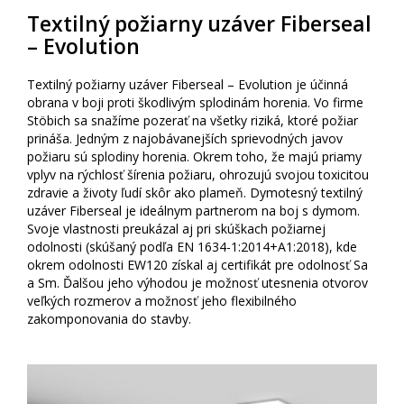
Textilný požiarny uzáver Fiberseal
– Evolution
Textilný požiarny uzáver Fiberseal – Evolution je účinná
obrana v boji proti škodlivým splodinám horenia. Vo firme
Stöbich sa snažíme pozerať na všetky riziká, ktoré požiar
prináša. Jedným z najobávanejších sprievodných javov
požiaru sú splodiny horenia. Okrem toho, že majú priamy
vplyv na rýchlosť šírenia požiaru, ohrozujú svojou toxicitou
zdravie a životy ľudí skôr ako plameň. Dymotesný textilný
uzáver Fiberseal je ideálnym partnerom na boj s dymom.
Svoje vlastnosti preukázal aj pri skúškach požiarnej
odolnosti (skúšaný podľa EN 1634-1:2014+A1:2018), kde
okrem odolnosti EW120 získal aj certifikát pre odolnosť Sa
a Sm. Ďalšou jeho výhodou je možnosť utesnenia otvorov
veľkých rozmerov a možnosť jeho flexibilného
zakomponovania do stavby.