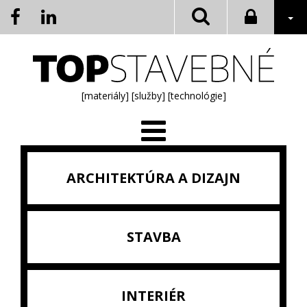
[materiály]
[služby]
[technológie]
ARCHITEKTÚRA A DIZAJN
STAVBA
INTERIÉR