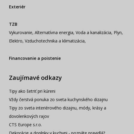
Exteriér
TZB
Vykurovanie
,
Alternatívna energia
,
Voda a kanalizácia
,
Plyn
,
Elektro
,
Vzduchotechnika a klimatizácia
,
Financovanie a poistenie
Zaujímavé odkazy
Tipy ako šetriť pri kúreni
Vždy čerstvá ponuka zo sveta kuchynského dizajnu
Tipy zo sveta interiérového dizajnu, módy, krásy a
dovolenkových rajov
CTS Europe s.r.o.
Dekorácie a doplnky v kuchyni - poznáte pravidlá?