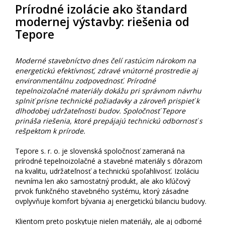
Prírodné izolácie ako štandard
modernej výstavby: riešenia od
Tepore
Moderné stavebníctvo dnes čelí rastúcim nárokom na
energetickú efektívnosť, zdravé vnútorné prostredie aj
environmentálnu zodpovednosť. Prírodné
tepelnoizolačné materiály dokážu pri správnom návrhu
splniť prísne technické požiadavky a zároveň prispieť k
dlhodobej udržateľnosti budov. Spoločnosť Tepore
prináša riešenia, ktoré prepájajú technickú odbornosť s
rešpektom k prírode.
Tepore s. r. o. je slovenská spoločnosť zameraná na
prírodné tepelnoizolačné a stavebné materiály s dôrazom
na kvalitu, udržateľnosť a technickú spoľahlivosť. Izoláciu
nevníma len ako samostatný produkt, ale ako kľúčový
prvok funkčného stavebného systému, ktorý zásadne
ovplyvňuje komfort bývania aj energetickú bilanciu budovy.
Klientom preto poskytuje nielen materiály, ale aj odborné