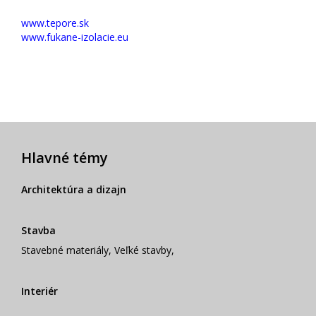
www.tepore.sk
www.fukane-izolacie.eu
Hlavné témy
Architektúra a dizajn
Stavba
Stavebné materiály
,
Veľké stavby
,
Interiér