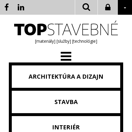
[materiály]
[služby]
[technológie]
ARCHITEKTÚRA A DIZAJN
STAVBA
INTERIÉR