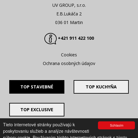
UV GROUP, s.r.o.
E.B.Lukáča 2
036 01 Martin
+421 911 422 100
Cookies
Ochrana osobných údajov
TOP STAVEBNÉ
TOP KUCHYŇA
TOP EXCLUSIVE
Tieto internetové stránky používajú k
Súhlasím
© 2008 - 2026. UV GROUP s.r.o. |
Created by CTS Europe
poskytovaniu služieb a analýze návštevnosti
s.r.o.
súbory cookie. Používaním týchto internetových stránok s týmto