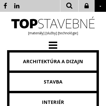
[materiály]
[služby]
[technológie]
ARCHITEKTÚRA A DIZAJN
STAVBA
INTERIÉR