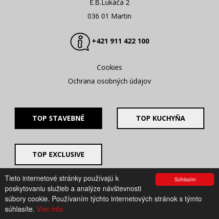
E.B.Lukáča 2
036 01 Martin
+421 911 422 100
Cookies
Ochrana osobných údajov
TOP STAVEBNÉ
TOP KUCHYŇA
TOP EXCLUSIVE
Tieto internetové stránky používajú k
Súhlasím
© 2008 - 2026. UV GROUP s.r.o. |
Created by CTS Europe
poskytovaniu služieb a analýze návštevnosti
s.r.o.
súbory cookie. Používaním týchto internetových stránok s týmto
súhlasíte.
Viac info.