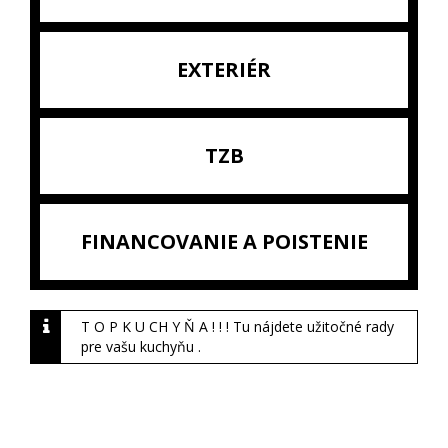
EXTERIÉR
TZB
FINANCOVANIE A POISTENIE
T O P K U CH Y Ň A ! ! ! Tu nájdete užitočné rady
pre vašu kuchyňu .