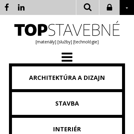
[materiály]
[služby]
[technológie]
ARCHITEKTÚRA A DIZAJN
STAVBA
INTERIÉR