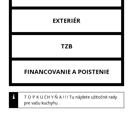
EXTERIÉR
TZB
FINANCOVANIE A POISTENIE
T O P K U CH Y Ň A ! ! ! Tu nájdete užitočné rady
pre vašu kuchyňu .