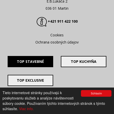
E.B.Lukáča 2
036 01 Martin
+421 911 422 100
Cookies
Ochrana osobných údajov
TOP STAVEBNÉ
TOP KUCHYŇA
TOP EXCLUSIVE
Tieto internetové stránky používajú k
Súhlasím
© 2008 - 2026. UV GROUP s.r.o. |
Created by CTS Europe
poskytovaniu služieb a analýze návštevnosti
s.r.o.
súbory cookie. Používaním týchto internetových stránok s týmto
súhlasíte.
Viac info.