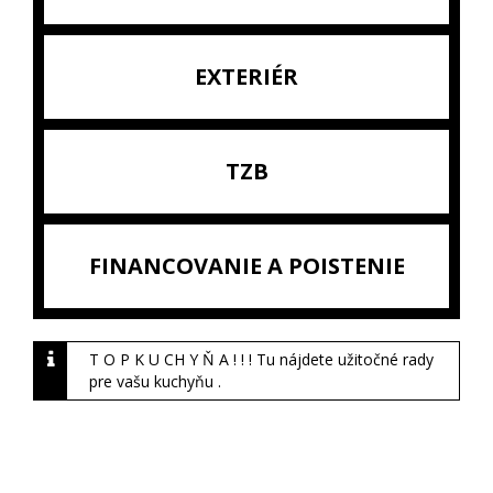
EXTERIÉR
TZB
FINANCOVANIE A POISTENIE
T O P K U CH Y Ň A ! ! ! Tu nájdete užitočné rady
pre vašu kuchyňu .