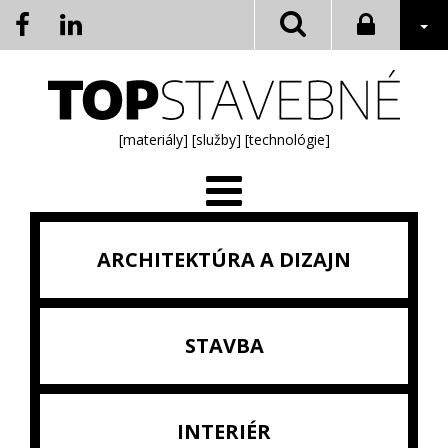
[materiály]
[služby]
[technológie]
ARCHITEKTÚRA A DIZAJN
STAVBA
INTERIÉR