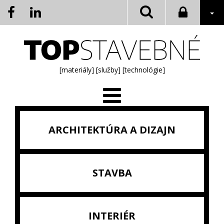
[materiály]
[služby]
[technológie]
ARCHITEKTÚRA A DIZAJN
STAVBA
INTERIÉR