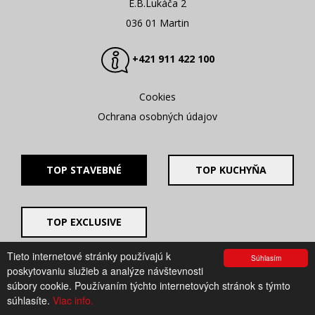
E.B.Lukáča 2
036 01 Martin
+421 911 422 100
Cookies
Ochrana osobných údajov
TOP STAVEBNÉ
TOP KUCHYŇA
TOP EXCLUSIVE
Tieto internetové stránky používajú k
Súhlasím
© 2008 - 2026. UV GROUP s.r.o. |
Created by CTS Europe
poskytovaniu služieb a analýze návštevnosti
s.r.o.
súbory cookie. Používaním týchto internetových stránok s týmto
súhlasíte.
Viac info.