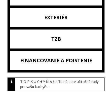
EXTERIÉR
TZB
FINANCOVANIE A POISTENIE
T O P K U CH Y Ň A ! ! ! Tu nájdete užitočné rady
pre vašu kuchyňu .