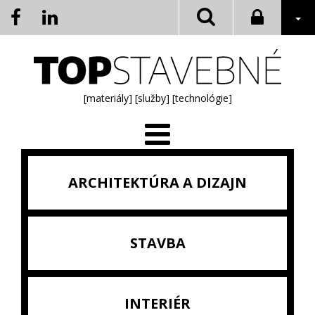
[materiály]
[služby]
[technológie]
ARCHITEKTÚRA A DIZAJN
STAVBA
INTERIÉR