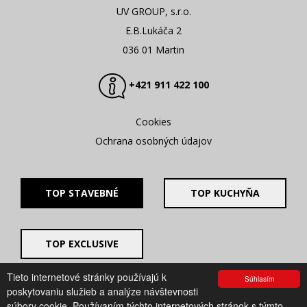
UV GROUP, s.r.o.
E.B.Lukáča 2
036 01 Martin
+421 911 422 100
Cookies
Ochrana osobných údajov
TOP STAVEBNÉ
TOP KUCHYŇA
TOP EXCLUSIVE
Tieto internetové stránky používajú k
Súhlasím
© 2008 - 2026. UV GROUP s.r.o. |
Created by CTS Europe
poskytovaniu služieb a analýze návštevnosti
s.r.o.
súbory cookie. Používaním týchto internetových stránok s týmto