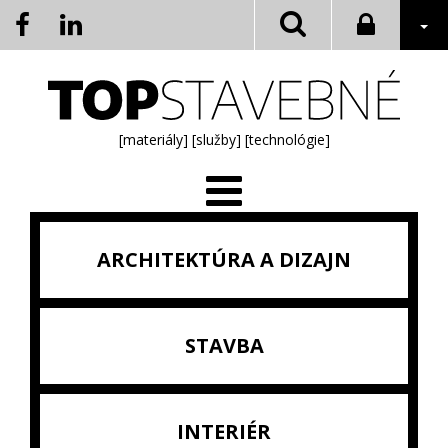
[materiály]
[služby]
[technológie]
ARCHITEKTÚRA A DIZAJN
STAVBA
INTERIÉR