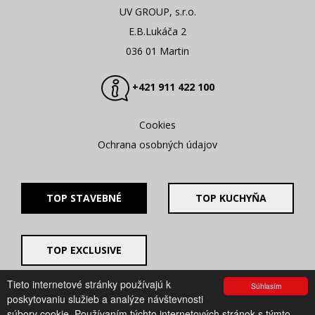
UV GROUP, s.r.o.
E.B.Lukáča 2
036 01 Martin
+421 911 422 100
Cookies
Ochrana osobných údajov
TOP STAVEBNÉ
TOP KUCHYŇA
TOP EXCLUSIVE
Tieto internetové stránky používajú k
Súhlasím
© 2008 - 2026. UV GROUP s.r.o. |
Created by CTS Europe
poskytovaniu služieb a analýze návštevnosti
s.r.o.
súbory cookie. Používaním týchto internetových stránok s týmto