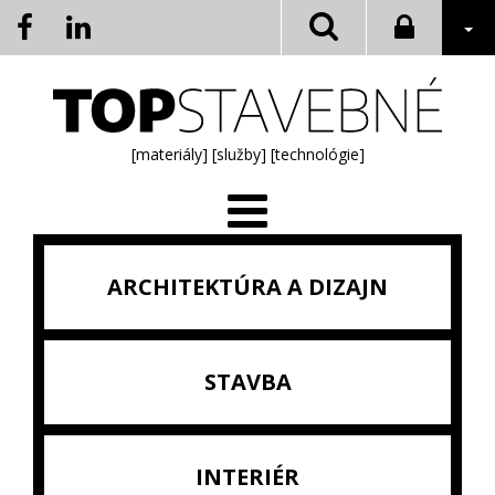
[materiály]
[služby]
[technológie]
ARCHITEKTÚRA A DIZAJN
STAVBA
INTERIÉR