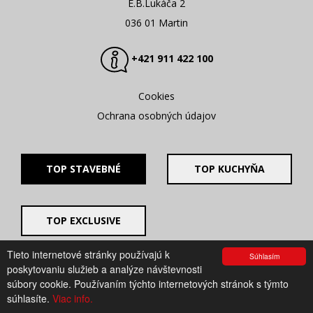
E.B.Lukáča 2
036 01 Martin
+421 911 422 100
Cookies
Ochrana osobných údajov
TOP STAVEBNÉ
TOP KUCHYŇA
TOP EXCLUSIVE
Tieto internetové stránky používajú k
Súhlasím
© 2008 - 2026. UV GROUP s.r.o. |
Created by CTS Europe
poskytovaniu služieb a analýze návštevnosti
s.r.o.
súbory cookie. Používaním týchto internetových stránok s týmto
súhlasíte.
Viac info.