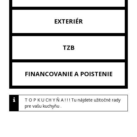
EXTERIÉR
TZB
FINANCOVANIE A POISTENIE
T O P K U CH Y Ň A ! ! ! Tu nájdete užitočné rady
pre vašu kuchyňu .