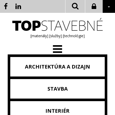
[materiály]
[služby]
[technológie]
ARCHITEKTÚRA A DIZAJN
STAVBA
INTERIÉR