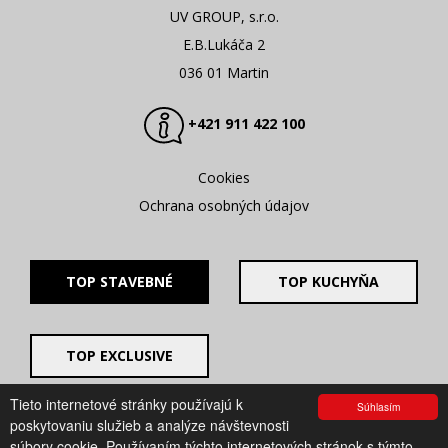
UV GROUP, s.r.o.
E.B.Lukáča 2
036 01 Martin
+421 911 422 100
Cookies
Ochrana osobných údajov
TOP STAVEBNÉ
TOP KUCHYŇA
TOP EXCLUSIVE
Tieto internetové stránky používajú k
Súhlasím
© 2008 - 2026. UV GROUP s.r.o. |
Created by CTS Europe
poskytovaniu služieb a analýze návštevnosti
s.r.o.
súbory cookie. Používaním týchto internetových stránok s týmto