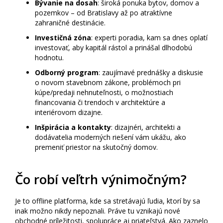
Bývanie na dosah
: široká ponuka bytov, domov a
pozemkov – od Bratislavy až po atraktívne
zahraničné destinácie.
Investičná zóna
: experti poradia, kam sa dnes oplatí
investovať, aby kapitál rástol a prinášal dlhodobú
hodnotu.
Odborný program
: zaujímavé prednášky a diskusie
o novom stavebnom zákone, problémoch pri
kúpe/predaji nehnuteľnosti, o možnostiach
financovania či trendoch v architektúre a
interiérovom dizajne.
Inšpirácia a kontakty
: dizajnéri, architekti a
dodávatelia moderných riešení vám ukážu, ako
premeniť priestor na skutočný domov.
Čo robí veľtrh výnimočným?
Je to offline platforma, kde sa stretávajú ľudia, ktorí by sa
inak možno nikdy nepoznali. Práve tu vznikajú nové
obchodné príležitosti, spolupráce aj priateľstvá. Ako zaznelo