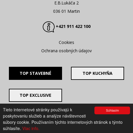
E.B.Lukáča 2
036 01 Martin
+421 911 422 100
Cookies
Ochrana osobných údajov
TOP STAVEBNÉ
TOP KUCHYŇA
TOP EXCLUSIVE
Tieto internetové stránky používajú k
Súhlasím
© 2008 - 2026. UV GROUP s.r.o. |
Created by CTS Europe
poskytovaniu služieb a analýze návštevnosti
s.r.o.
súbory cookie. Používaním týchto internetových stránok s týmto
súhlasíte.
Viac info.