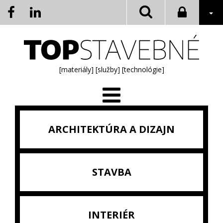
[materiály]
[služby]
[technológie]
ARCHITEKTÚRA A DIZAJN
STAVBA
INTERIÉR