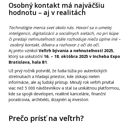
Osobný kontakt má najväčšiu
hodnotu – aj v realitách
Technológie menia svet okolo nás. Hovorí sa o umelej
inteligencii, digitalizácii a sociálnych sieťach, no pri kúpe
či predaji nehnuteľnosti stále rozhoduje niečo úplne iné –
osobný kontakt, dôvera a rozhovor z očí do očí.
Aj preto vznikol
Veľtrh bývania a nehnuteľností 2025
,
ktorý sa uskutoční
16. – 18. októbra 2025 v Incheba Expo
Bratislava, hala B1
.
Už prvý ročník potvrdil, že ľudia túžia po autentických
stretnutiach a hľadajú priestor, kde získajú nielen
informácie, ale aj ľudský prístup. Minulý rok veľtrh privítal
viac než 5 000 návštevníkov a stal sa unikátnou platformou,
kde sa spojili developeri, realitné kancelárie, finanční
poradcovia, architekti, dizajnéri aj investori.
Prečo prísť na veľtrh?