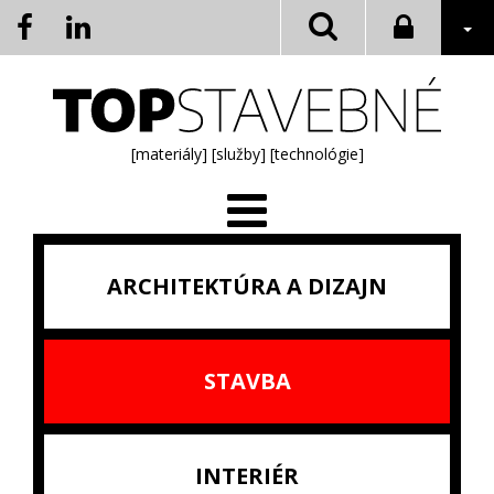
[materiály]
[služby]
[technológie]
ARCHITEKTÚRA A DIZAJN
STAVBA
INTERIÉR