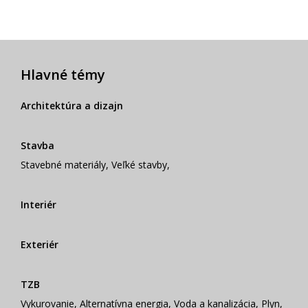
Hlavné témy
Architektúra a dizajn
Stavba
Stavebné materiály
,
Veľké stavby
,
Interiér
Exteriér
TZB
Vykurovanie
,
Alternatívna energia
,
Voda a kanalizácia
,
Plyn
,