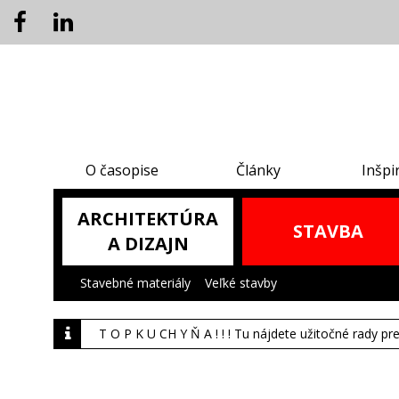
O časopise
Články
Inšpi
ARCHITEKTÚRA
STAVBA
A DIZAJN
Stavebné materiály
|
Veľké stavby
|
T O P K U CH Y Ň A ! ! ! Tu nájdete užitočné rady pr