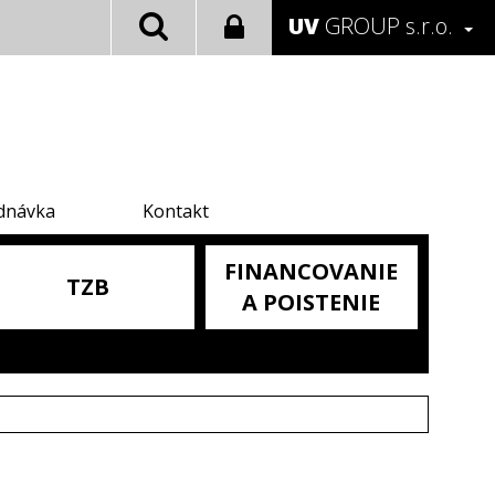
UV
GROUP s.r.o.
dnávka
Kontakt
FINANCOVANIE
TZB
A POISTENIE