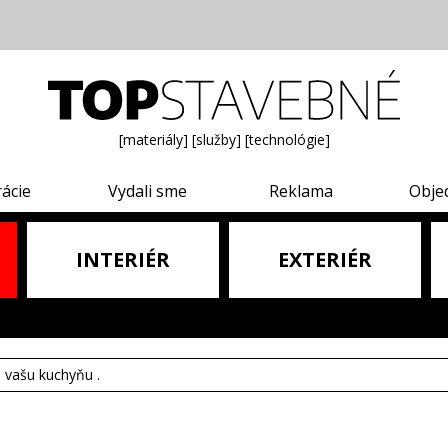
[materiály]
[služby]
[technológie]
rácie
Vydali sme
Reklama
Obje
INTERIÉR
EXTERIÉR
e vašu kuchyňu .