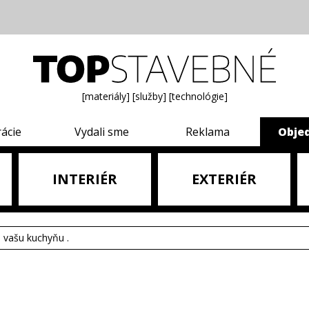
[materiály]
[služby]
[technológie]
rácie
Vydali sme
Reklama
Obje
INTERIÉR
EXTERIÉR
e vašu kuchyňu .