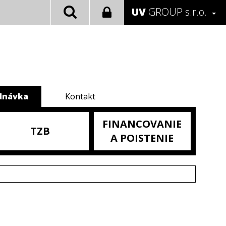
UV
GROUP s.r.o.
dnávka
Kontakt
FINANCOVANIE
TZB
A POISTENIE