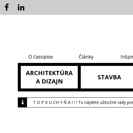
O časopise
Články
Inšpi
ARCHITEKTÚRA
STAVBA
A DIZAJN
T O P K U CH Y Ň A ! ! ! Tu nájdete užitočné rady pr